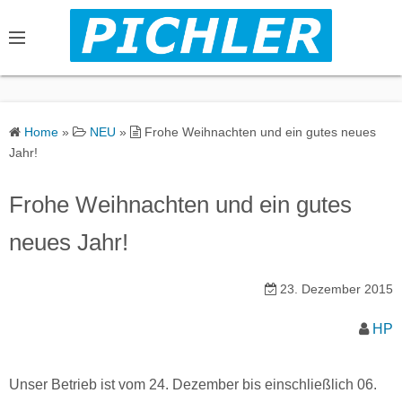
S
k
i
p
t
o
Home
»
NEU
»
Frohe Weihnachten und ein gutes neues
c
Jahr!
o
n
Frohe Weihnachten und ein gutes
t
neues Jahr!
e
n
23. Dezember 2015
t
HP
Unser Betrieb ist vom 24. Dezember bis einschließlich 06.