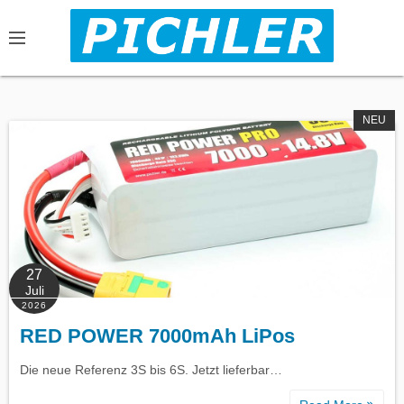
S
k
i
p
t
NEU
o
c
o
n
t
e
n
27
Juli
t
2026
RED POWER 7000mAh LiPos
Die neue Referenz 3S bis 6S. Jetzt lieferbar…