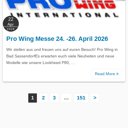
22
Apr.
2026
Pro Wing Messe 24. -26. April 2026
Wir stellen aus und freuen uns auf euren Besuch! Pro Wing in
Bad SassendorfEs erwarten euch viele Neuheiten und neue
Modelle wie unsere Lookheed P80, …
Read More
S
1
2
3
…
151
>
e
i