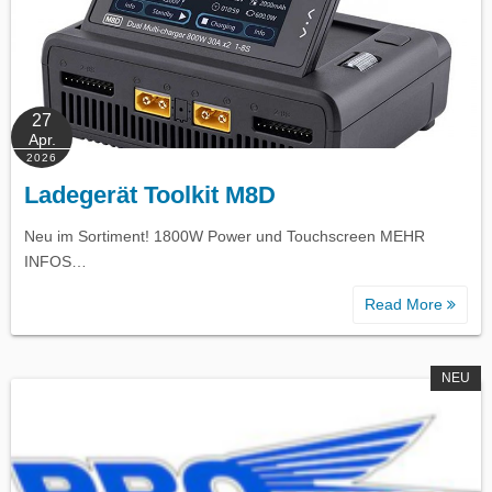
27
Apr.
2026
Ladegerät Toolkit M8D
Neu im Sortiment! 1800W Power und Touchscreen MEHR
INFOS…
Read More
NEU