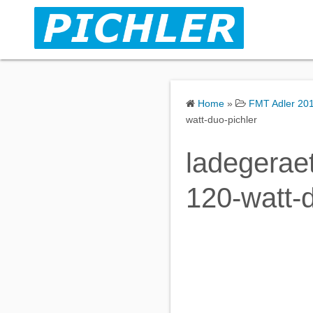
S
k
i
p
t
o
Home
»
FMT Adler 201
c
watt-duo-pichler
o
n
ladegeraet
t
120-watt-d
e
n
t