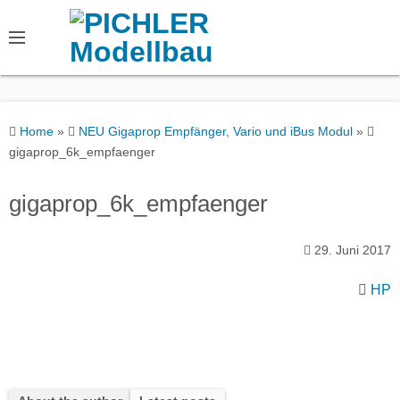
S
k
i
p
t
o
Home
»
NEU Gigaprop Empfänger, Vario und iBus Modul
»
c
gigaprop_6k_empfaenger
o
n
gigaprop_6k_empfaenger
t
e
29. Juni 2017
n
t
HP