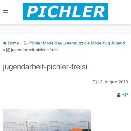
S
k
i
p
t
o
Home
»
Pichler Modellbau unterstützt die Modellflug Jugend
c
»
jugendarbeit-pichler-freisi
o
n
jugendarbeit-pichler-freisi
t
e
12. August 2019
n
t
HP