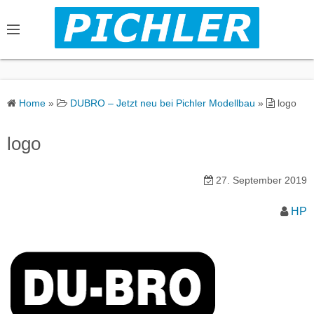
S
k
i
p
t
o
Home
»
DUBRO – Jetzt neu bei Pichler Modellbau
»
logo
c
o
logo
n
t
27. September 2019
e
n
HP
t