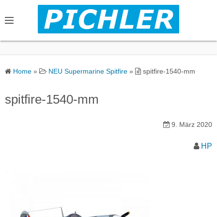
S
k
i
p
t
o
Home
»
NEU Supermarine Spitfire
»
spitfire-1540-mm
c
o
spitfire-1540-mm
n
t
9. März 2020
e
n
HP
t