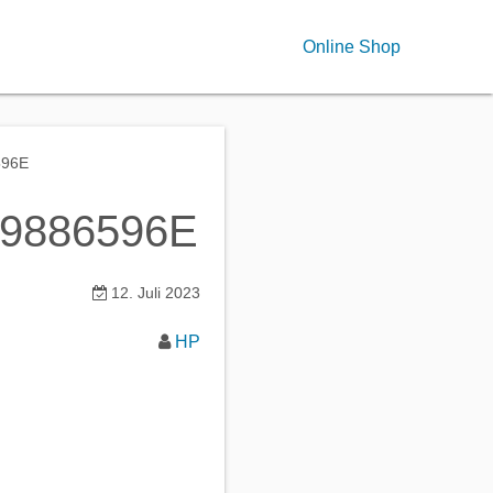
Online Shop
596E
9886596E
12. Juli 2023
HP