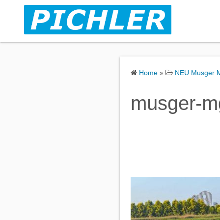
S
k
i
p
t
o
Home
»
NEU Musger 
c
o
musger-m
n
t
e
n
t