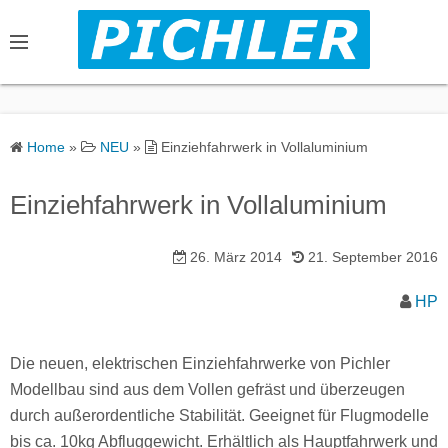
S
k
i
p
t
o
Home
»
NEU
»
Einziehfahrwerk in Vollaluminium
c
o
Einziehfahrwerk in Vollaluminium
n
t
26. März 2014
21. September 2016
e
n
HP
t
Die neuen, elektrischen Einziehfahrwerke von Pichler
Modellbau sind aus dem Vollen gefräst und überzeugen
durch außerordentliche Stabilität. Geeignet für Flugmodelle
bis ca. 10kg Abfluggewicht. Erhältlich als Hauptfahrwerk und