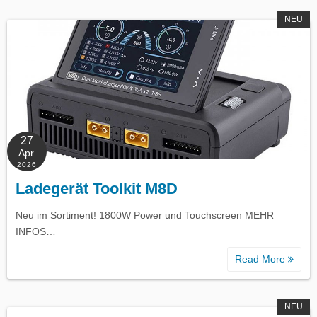
NEU
27
Apr.
2026
Ladegerät Toolkit M8D
Neu im Sortiment! 1800W Power und Touchscreen MEHR
INFOS…
Read More
NEU