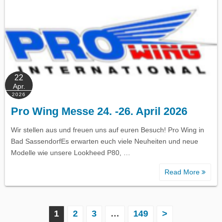
22
Apr.
2026
Pro Wing Messe 24. -26. April 2026
Wir stellen aus und freuen uns auf euren Besuch! Pro Wing in
Bad SassendorfEs erwarten euch viele Neuheiten und neue
Modelle wie unsere Lookheed P80, …
Read More
S
1
2
3
…
149
>