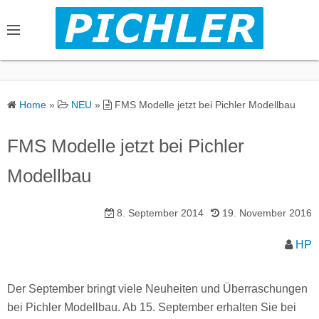
S
k
i
p
t
o
Home
»
NEU
»
FMS Modelle jetzt bei Pichler Modellbau
c
o
FMS Modelle jetzt bei Pichler
n
Modellbau
t
e
n
8. September 2014
19. November 2016
t
HP
Der September bringt viele Neuheiten und Überraschungen
bei Pichler Modellbau. Ab 15. September erhalten Sie bei