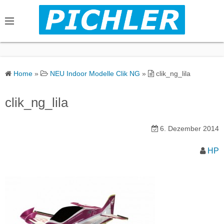
S
k
i
p
t
o
Home
»
NEU Indoor Modelle Clik NG
»
clik_ng_lila
c
o
clik_ng_lila
n
t
6. Dezember 2014
e
n
HP
t