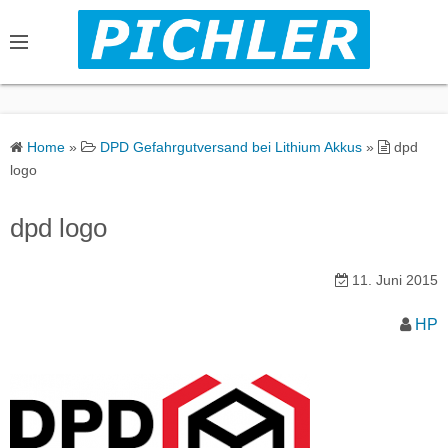
S
k
i
p
t
o
Home
»
DPD Gefahrgutversand bei Lithium Akkus
»
dpd
c
logo
o
n
dpd logo
t
e
11. Juni 2015
n
t
HP