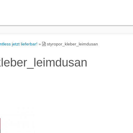
ess jetzt lieferbar!
»
styropor_kleber_leimdusan
kleber_leimdusan