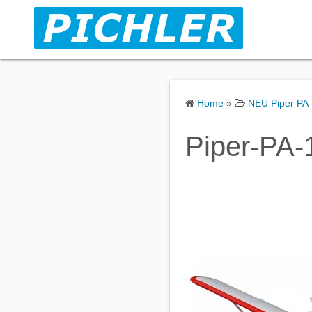
S
k
i
p
t
o
Home
»
NEU Piper PA
c
o
Piper-PA
n
t
e
n
t