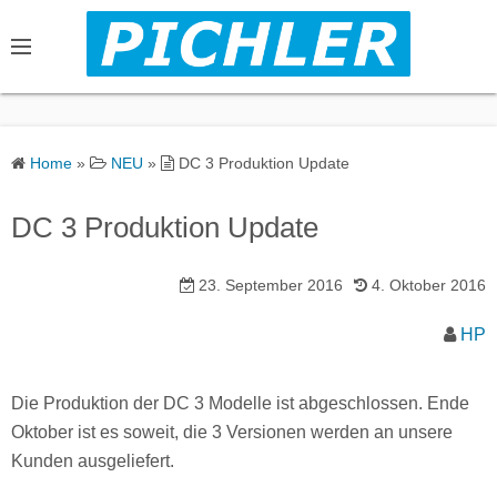
S
k
i
p
t
o
Home
»
NEU
»
DC 3 Produktion Update
c
o
DC 3 Produktion Update
n
t
23. September 2016
4. Oktober 2016
e
n
HP
t
Die Produktion der DC 3 Modelle ist abgeschlossen. Ende
Oktober ist es soweit, die 3 Versionen werden an unsere
Kunden ausgeliefert.