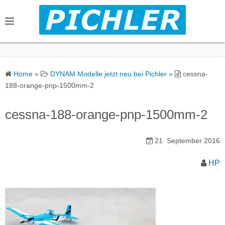
S
k
i
p
t
o
Home
»
DYNAM Modelle jetzt neu bei Pichler
»
cessna-
c
188-orange-pnp-1500mm-2
o
n
cessna-188-orange-pnp-1500mm-2
t
e
21. September 2016
n
t
HP