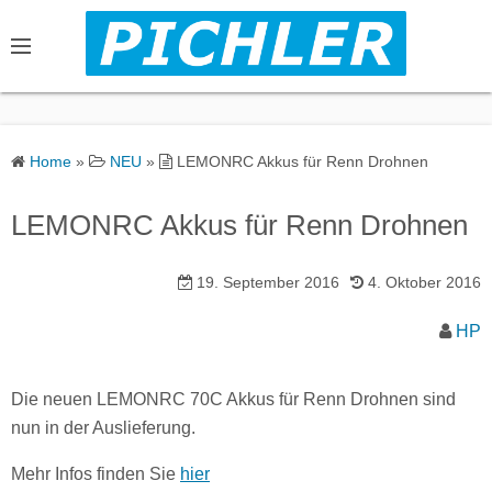
S
k
i
p
t
o
Home
»
NEU
»
LEMONRC Akkus für Renn Drohnen
c
o
LEMONRC Akkus für Renn Drohnen
n
t
19. September 2016
4. Oktober 2016
e
n
HP
t
Die neuen LEMONRC 70C Akkus für Renn Drohnen sind
nun in der Auslieferung.
Mehr Infos finden Sie
hier