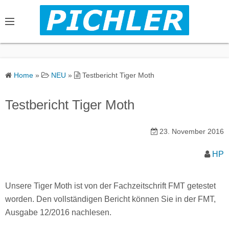
S
k
i
p
t
o
Home
»
NEU
»
Testbericht Tiger Moth
c
o
Testbericht Tiger Moth
n
t
23. November 2016
e
n
HP
t
Unsere Tiger Moth ist von der Fachzeitschrift FMT getestet
worden. Den vollständigen Bericht können Sie in der FMT,
Ausgabe 12/2016 nachlesen.