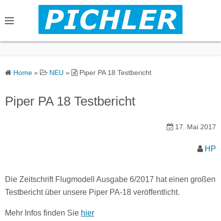
S
k
i
p
t
o
Home
»
NEU
»
Piper PA 18 Testbericht
c
o
Piper PA 18 Testbericht
n
t
17. Mai 2017
e
n
HP
t
Die Zeitschrift Flugmodell Ausgabe 6/2017 hat einen großen
Testbericht über unsere Piper PA-18 veröffentlicht.
Mehr Infos finden Sie
hier