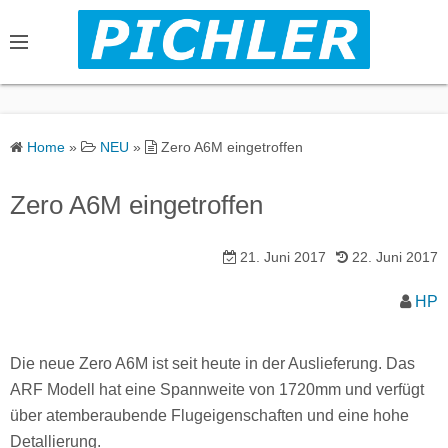
S
k
i
p
t
o
Home
»
NEU
»
Zero A6M eingetroffen
c
o
Zero A6M eingetroffen
n
t
21. Juni 2017
22. Juni 2017
e
n
HP
t
Die neue Zero A6M ist seit heute in der Auslieferung. Das
ARF Modell hat eine Spannweite von 1720mm und verfügt
über atemberaubende Flugeigenschaften und eine hohe
Detallierung.