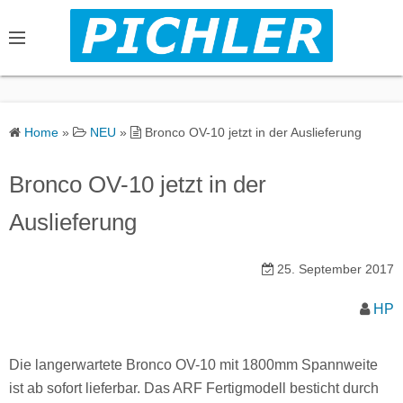
S
k
i
p
t
o
Home
»
NEU
»
Bronco OV-10 jetzt in der Auslieferung
c
o
Bronco OV-10 jetzt in der
n
Auslieferung
t
e
n
25. September 2017
t
HP
Die langerwartete Bronco OV-10 mit 1800mm Spannweite
ist ab sofort lieferbar. Das ARF Fertigmodell besticht durch