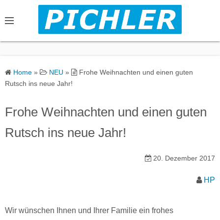
S
k
i
p
t
o
Home
»
NEU
»
Frohe Weihnachten und einen guten
c
Rutsch ins neue Jahr!
o
n
Frohe Weihnachten und einen guten
t
Rutsch ins neue Jahr!
e
n
20. Dezember 2017
t
HP
Wir wünschen Ihnen und Ihrer Familie ein frohes