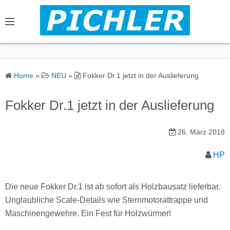
S
k
i
p
t
o
Home
»
NEU
»
Fokker Dr.1 jetzt in der Auslieferung
c
o
Fokker Dr.1 jetzt in der Auslieferung
n
t
26. März 2018
e
n
HP
t
Die neue Fokker Dr.1 ist ab sofort als Holzbausatz lieferbar.
Unglaubliche Scale-Details wie Sternmotorattrappe und
Maschinengewehre. Ein Fest für Holzwürmer!