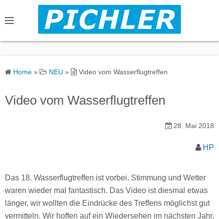
S
k
i
p
t
o
Home
»
NEU
»
Video vom Wasserflugtreffen
c
o
Video vom Wasserflugtreffen
n
t
28. Mai 2018
e
n
HP
t
Das 18. Wasserflugtreffen ist vorbei. Stimmung und Wetter
waren wieder mal fantastisch. Das Video ist diesmal etwas
länger, wir wollten die Eindrücke des Treffens möglichst gut
vermitteln. Wir hoffen auf ein Wiedersehen im nächsten Jahr,