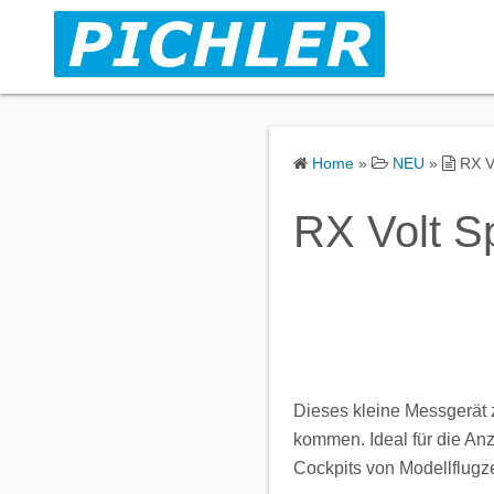
S
k
i
p
t
o
Home
»
NEU
»
RX Vo
c
o
RX Volt Sp
n
t
e
n
t
Dieses kleine Messgerät z
kommen. Ideal für die An
Cockpits von Modellflugz