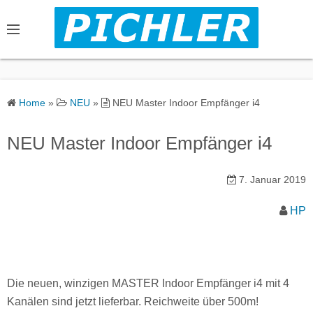
S
k
i
p
t
o
Home
»
NEU
»
NEU Master Indoor Empfänger i4
c
o
NEU Master Indoor Empfänger i4
n
t
7. Januar 2019
e
n
HP
t
Die neuen, winzigen MASTER Indoor Empfänger i4 mit 4
Kanälen sind jetzt lieferbar. Reichweite über 500m!