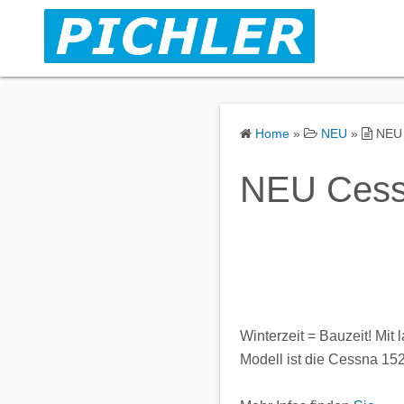
S
k
i
p
t
o
Home
»
NEU
»
NEU 
c
o
NEU Cess
n
t
e
n
t
Winterzeit = Bauzeit! Mit
Modell ist die Cessna 15