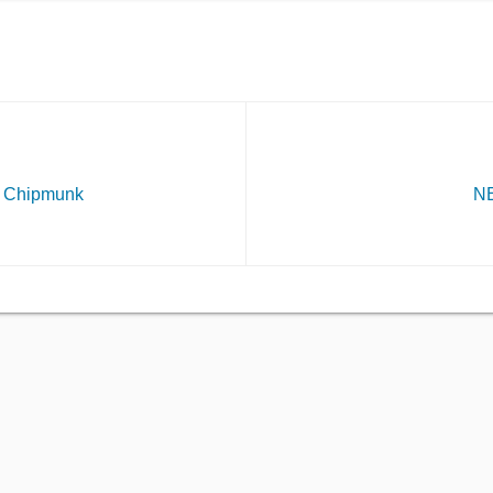
e Chipmunk
N