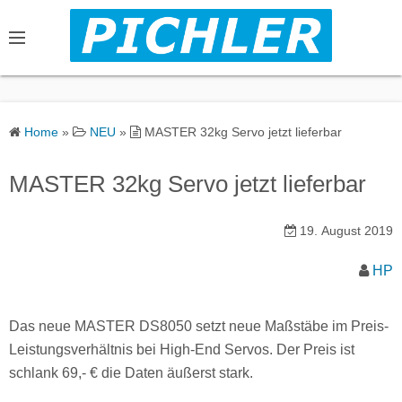
S
k
i
p
t
o
Home
»
NEU
»
MASTER 32kg Servo jetzt lieferbar
c
o
MASTER 32kg Servo jetzt lieferbar
n
t
19. August 2019
e
n
HP
t
Das neue MASTER DS8050 setzt neue Maßstäbe im Preis-
Leistungsverhältnis bei High-End Servos. Der Preis ist
schlank 69,- € die Daten äußerst stark.