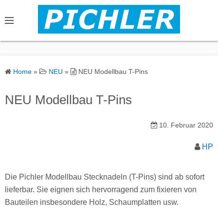
S
k
i
p
t
o
Home
»
NEU
»
NEU Modellbau T-Pins
c
o
NEU Modellbau T-Pins
n
t
10. Februar 2020
e
n
HP
t
Die Pichler Modellbau Stecknadeln (T-Pins) sind ab sofort
lieferbar. Sie eignen sich hervorragend zum fixieren von
Bauteilen insbesondere Holz, Schaumplatten usw.