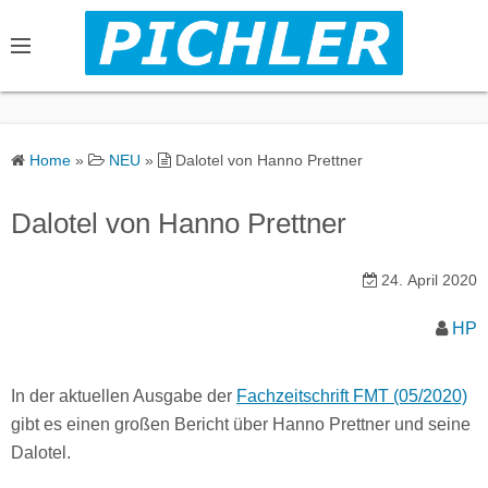
S
k
i
p
t
o
Home
»
NEU
»
Dalotel von Hanno Prettner
c
o
Dalotel von Hanno Prettner
n
t
24. April 2020
e
n
HP
t
In der aktuellen Ausgabe der
Fachzeitschrift FMT (05/2020)
gibt es einen großen Bericht über Hanno Prettner und seine
Dalotel.