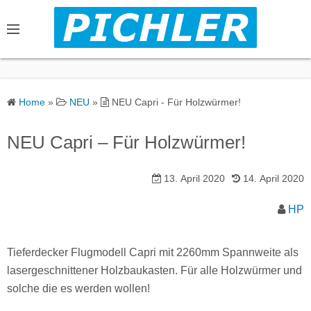
S
k
i
p
t
o
Home
»
NEU
»
NEU Capri - Für Holzwürmer!
c
o
NEU Capri – Für Holzwürmer!
n
t
13. April 2020
14. April 2020
e
n
HP
t
Tieferdecker Flugmodell Capri mit 2260mm Spannweite als
lasergeschnittener Holzbaukasten. Für alle Holzwürmer und
solche die es werden wollen!