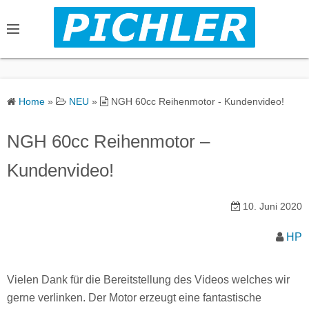
S
k
i
p
t
o
Home
»
NEU
»
NGH 60cc Reihenmotor - Kundenvideo!
c
o
NGH 60cc Reihenmotor –
n
Kundenvideo!
t
e
n
10. Juni 2020
t
HP
Vielen Dank für die Bereitstellung des Videos welches wir
gerne verlinken. Der Motor erzeugt eine fantastische