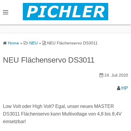
S
k
i
p
t
o
Home
»
NEU
»
NEU Flächenservo DS3011
c
o
NEU Flächenservo DS3011
n
t
24. Juli 2020
e
n
HP
t
Low Volt oder High Volt? Egal, unser neues MASTER
DS3011 Flächenservo kann Multivoltage von 4,8 bis 8,4V
einsetzbar!