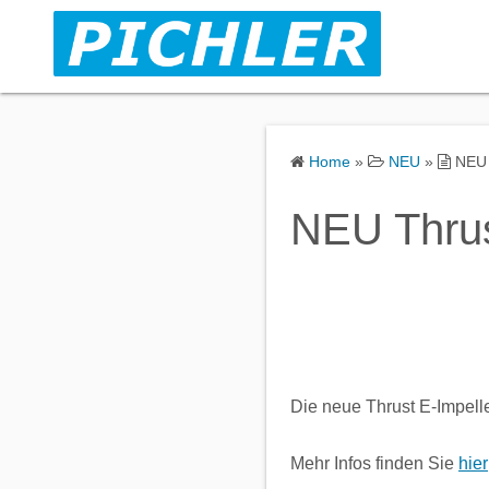
S
k
i
p
t
o
Home
»
NEU
»
NEU 
c
o
NEU Thrus
n
t
e
n
t
Die neue Thrust E-Impeller
Mehr Infos finden Sie
hier