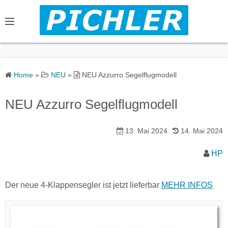
S
k
i
p
t
o
Home
»
NEU
»
NEU Azzurro Segelflugmodell
c
o
NEU Azzurro Segelflugmodell
n
t
13. Mai 2024
14. Mai 2024
e
n
HP
t
Der neue 4-Klappensegler ist jetzt lieferbar
MEHR INFOS