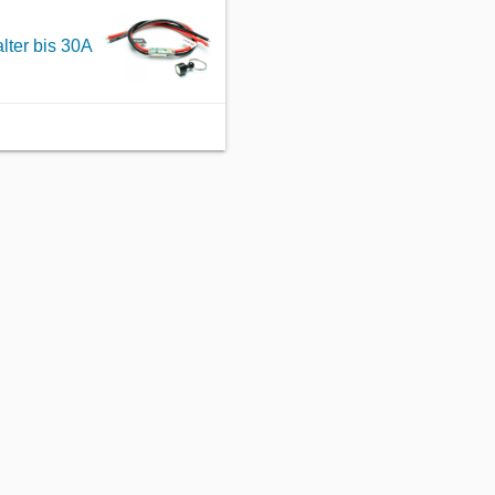
lter bis 30A
©2022
PICHLER Modellbau