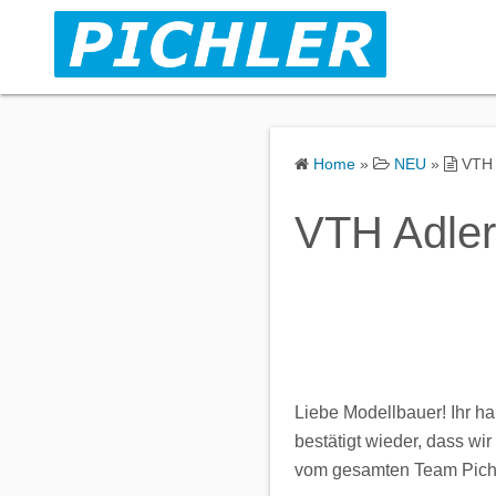
S
k
i
p
t
o
Home
»
NEU
»
VTH 
c
o
VTH Adler 
n
t
e
n
t
Liebe Modellbauer! Ihr ha
bestätigt wieder, dass wi
vom gesamten Team Pichl