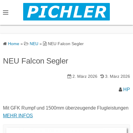
S
k
i
p
t
o
Home
»
NEU
»
NEU Falcon Segler
c
o
NEU Falcon Segler
n
t
2. März 2026
3. März 2026
e
n
HP
t
Mit GFK Rumpf und 1500mm überzeugende Flugleistungen
MEHR INFOS