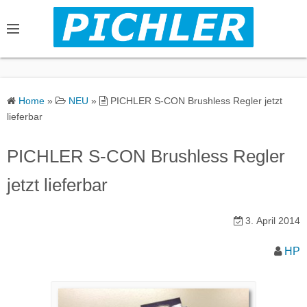
S
k
i
p
t
o
Home
»
NEU
»
PICHLER S-CON Brushless Regler jetzt
c
lieferbar
o
n
PICHLER S-CON Brushless Regler
t
jetzt lieferbar
e
n
3. April 2014
t
HP