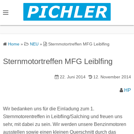
S
k
i
p
t
o
Home
»
NEU
»
Sternmotortreffen MFG Leiblfing
c
o
Sternmotortreffen MFG Leiblfing
n
t
22. Juni 2014
12. November 2014
e
n
HP
t
Wir bedanken uns für die Einladung zum 1.
Sternmotorentreffen in Leibfling/Salching und freuen uns
sehr, mit dabei zu sein. Wir werden unsere Benzinmotoren
ausstellen sowie einen kleinen Querschnitt durch das