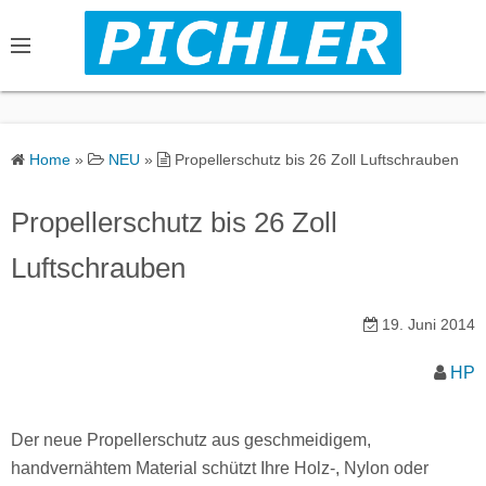
S
k
i
p
t
o
Home
»
NEU
»
Propellerschutz bis 26 Zoll Luftschrauben
c
o
Propellerschutz bis 26 Zoll
n
Luftschrauben
t
e
n
19. Juni 2014
t
HP
Der neue Propellerschutz aus geschmeidigem,
handvernähtem Material schützt Ihre Holz-, Nylon oder