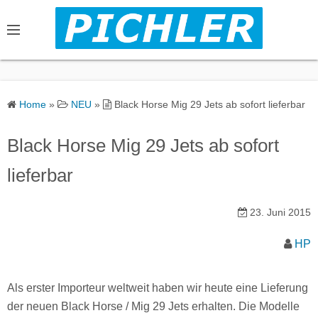
S
k
i
p
t
o
Home
»
NEU
»
Black Horse Mig 29 Jets ab sofort lieferbar
c
o
Black Horse Mig 29 Jets ab sofort
n
lieferbar
t
e
n
23. Juni 2015
t
HP
Als erster Importeur weltweit haben wir heute eine Lieferung
der neuen Black Horse / Mig 29 Jets erhalten. Die Modelle