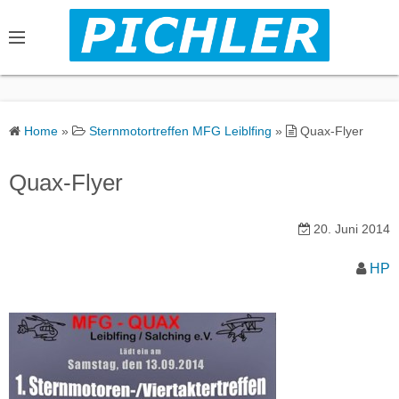
S
k
i
p
t
o
Home
»
Sternmotortreffen MFG Leiblfing
»
Quax-Flyer
c
o
Quax-Flyer
n
t
20. Juni 2014
e
n
HP
t